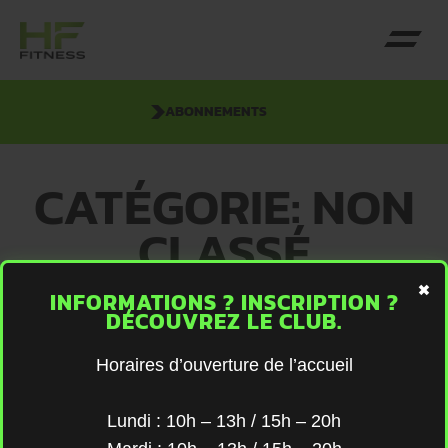
ABONNEMENTS
CATÉGORIE: NON
CLASSÉ
×
INFORMATIONS ? INSCRIPTION ?
It seems we can't find what you're looking for.
DÉCOUVREZ LE CLUB.
Horaires d’ouverture de l’accueil
Lundi : 10h – 13h / 15h – 20h