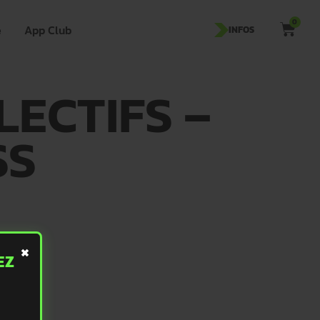
0
e
App Club
INFOS
ECTIFS –
SS
×
EZ