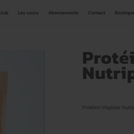
club
Les cours
Abonnements
Contact
Boutiqu
Proté
Nutri
Protéine Végétale Nutri