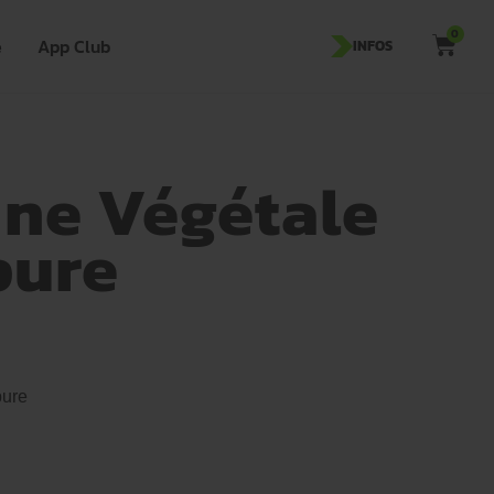
0
e
App Club
INFOS
ine Végétale
pure
pure