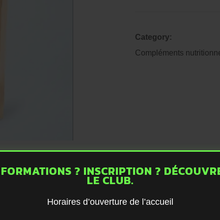
Category:
Compléments nutritionn
NFORMATIONS ? INSCRIPTION ? DÉCOUVR
LE CLUB.
DUITS SIMILAI
Horaires d’ouverture de l’accueil